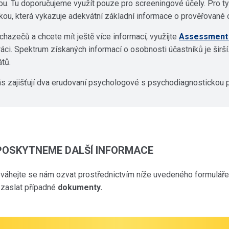
ou. Tu doporučujeme využít pouze pro screeningové účely. Pro ty
kou, která vykazuje adekvátní základní informace o prověřované 
chazečů a chcete mít ještě více informací, využijte
Assessment
práci. Spektrum získaných informací o osobnosti účastníků je širš
átů.
s zajišťují dva erudovaní psychologové s psychodiagnostickou p
 POSKYTNEME DALŠÍ INFORMACE
neváhejte se nám ozvat prostřednictvím níže uvedeného formulář
 zaslat případné
dokumenty.