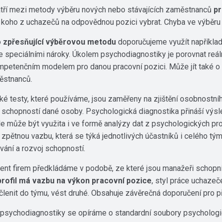
tří mezi metody výběru nových nebo stávajících zaměstnanců
pr
 koho z uchazečů na odpovědnou pozici vybrat. Chyba ve výběru 
o
zpřesňující výběrovou metodu
doporučujeme využít napříkla
e speciálními nároky. Úkolem psychodiagnostiky je porovnat reá
ompetenčním modelem pro danou pracovní pozici. Může jít také o 
městnanců.
é testy, které používáme, jsou zaměřeny na zjištění osobnostníh
schopností dané osoby. Psychologická diagnostika přináší výsledk
le může být využita i ve formě analýzy dat z psychologických pro
zpětnou vazbu, která se týká jednotlivých účastníků i celého tý
vání a rozvoj schopností.
t firem předkládáme v podobě, ze které jsou manažeři schopni 
profil má vazbu na výkon pracovní pozice
, styl práce uchazeč
enit do týmu, vést druhé. Obsahuje závěrečná doporučení pro při
 psychodiagnostiky se opíráme o standardní soubory psychologi