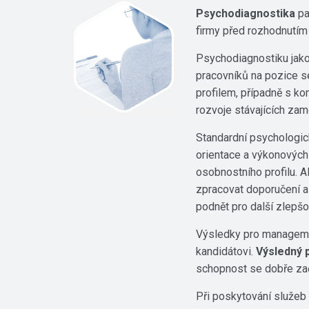
Psychodiagnostika
pa
firmy před rozhodnutím
Psychodiagnostiku jak
pracovníků na pozice s
profilem, případně s k
rozvoje stávajících za
Standardní psychologick
orientace a výkonových 
osobnostního profilu. A
zpracovat doporučení a 
podnět pro další zlepšo
Výsledky pro managemen
kandidátovi.
Výsledný 
schopnost se dobře začl
Při poskytování služeb