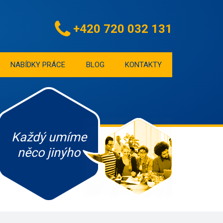
+420 720 032 131
NABÍDKY PRÁCE
BLOG
KONTAKTY
Každý umíme
něco jinýho